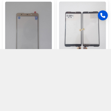
Cảm Ứng Wiko Jerry 4 Đen
Cảm Ứng Wiko Lenny 5 / W-
K400 Vàng
70.000đ
95.000đ
Chọn mua
Chọn mua