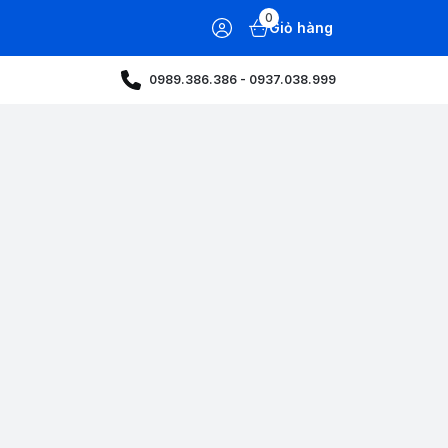
0
Giỏ hàng
0989.386.386 - 0937.038.999