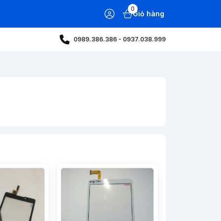
0
Giỏ hàng
0989.386.386 - 0937.038.999