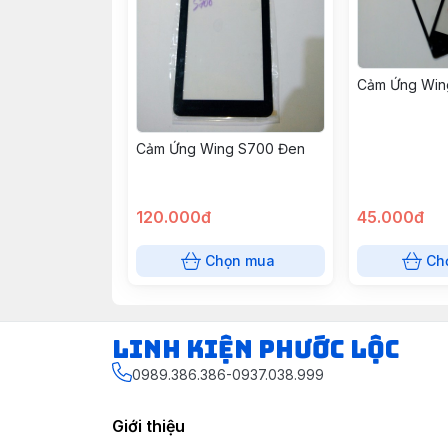
Cảm Ứng Win
Cảm Ứng Wing S700 Đen
120.000đ
45.000đ
Chọn mua
Ch
LINH KIỆN PHƯỚC LỘC
0989.386.386-0937.038.999
Giới thiệu