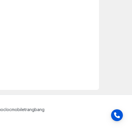
uoclocmobiletrangbang