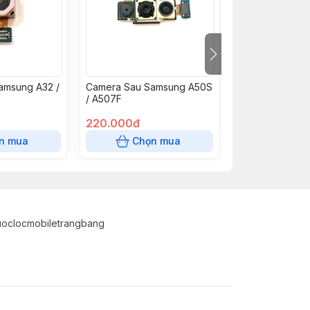
amsung A32 /
Camera Sau Samsung A50S
Camera Sau Sa
/ A507F
220.000đ
85.000đ
n mua
Chọn mua
Chọn
uoclocmobiletrangbang