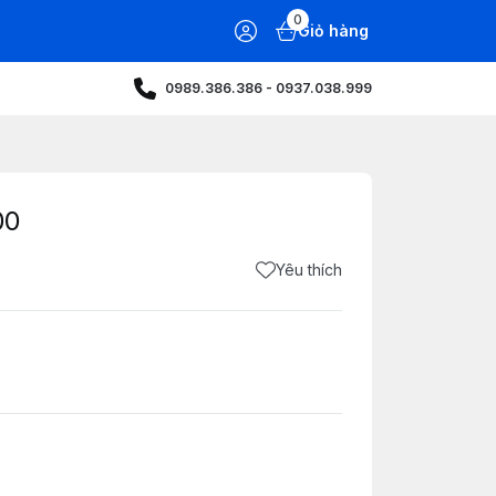
0
Giỏ hàng
0989.386.386 - 0937.038.999
00
Yêu thích