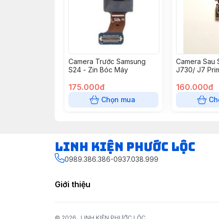
Camera Trước Samsung
Camera Sau 
S24 - Zin Bóc Máy
J730/ J7 Pri
175.000đ
160.000đ
Chọn mua
Ch
LINH KIỆN PHƯỚC LỘC
0989.386.386-0937.038.999
Giới thiệu
© 2026
LINH KIỆN PHƯỚC LỘC