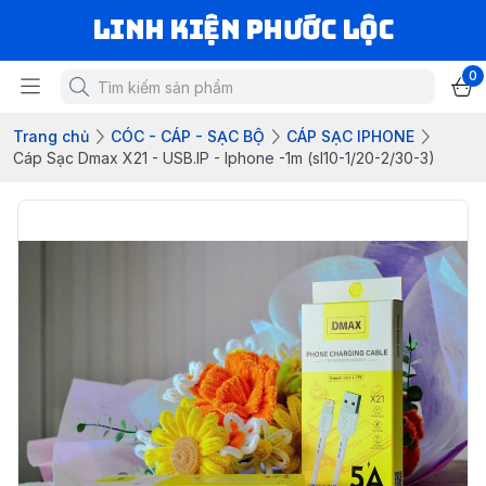
LINH KIỆN PHƯỚC LỘC
0
Trang chủ
CÓC - CÁP - SẠC BỘ
CÁP SẠC IPHONE
Cáp Sạc Dmax X21 - USB.IP - Iphone -1m (sl10-1/20-2/30-3)