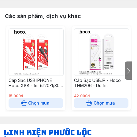
Các sản phẩm, dịch vụ khác
Cáp Sạc USB.IPHONE
Cáp Sạc USB.IP - Hoco
Hoco X88 - 1m (sl20-1/30-
THM206 - Dù 1m
2/50-3)
15.000đ
42.000đ
Chọn mua
Chọn mua
LINH KIỆN PHƯỚC LỘC