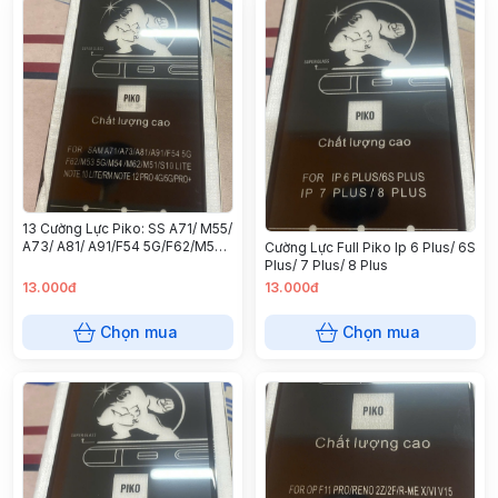
13 Cường Lực Piko: SS A71/ M55/
A73/ A81/ A91/F54 5G/F62/M53
Cường Lực Full Piko Ip 6 Plus/ 6S
5G/M54/M62/M51/S10 lite/note
Plus/ 7 Plus/ 8 Plus
10lite/Rm note 12 Pro
13.000đ
13.000đ
4G/5G/Pro+
Chọn mua
Chọn mua