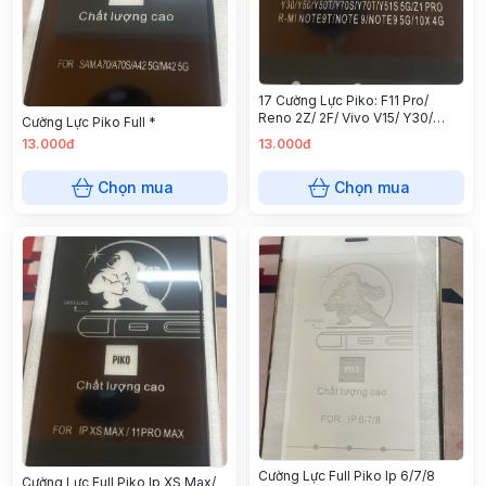
17 Cường Lực Piko: F11 Pro/
Reno 2Z/ 2F/ Vivo V15/ Y30/
Cường Lực Piko Full *
Y50/ Y50T/ Y70S/ Y70T/ Y51S
13.000đ
13.000đ
5G/ Z1 Pro/ R - MI note 9T/ note
9/ note 9 5G/ 10X 4G/ Y50/ RM
Chọn mua
Chọn mua
10
Cường Lực Full Piko Ip 6/7/8
Cường Lực Full Piko Ip XS Max/