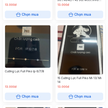
Y16/ Y02s/ Y33/Y50/ Y32
13.000đ
13.000đ
Chọn mua
Chọn mua
Cường Lực Full Piko Ip 6/7/8
15 Cường Lực Full Piko Mi 13/ Mi
14
13.000đ
13.000đ
Chọn mua
Chọn mua