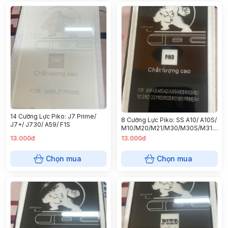
14 Cường Lực Piko: J7 Prime/
8 Cường Lực Piko: SS A10/ A10S/
J7+/ J730/ A59/ F1S
M10/M20/M21/M30/M30S/M31/
R17/ F9/ A1K/
13.000đ
13.000đ
Y91/Y93/Y95/Y1S/OPA7/A5S/A11
K/OP A12/Realme3/
Chọn mua
Chọn mua
Y11/Y12/Y15/Y17/U10/K40/Y3/A13
4G"