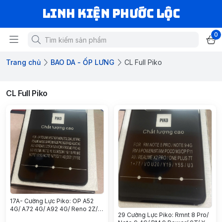
LINH KIỆN PHƯỚC LỘC
0
Trang chủ
BAO DA - ỐP LƯNG
CL Full Piko
CL Full Piko
17A- Cường Lực Piko: OP A52
4G/ A72 4G/ A92 4G/ Reno 2Z/
29 Cường Lực Piko: Rmnt 8 Pro/
2F/ A73 2020/ A91/ F15/ F17/