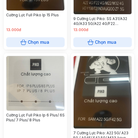
Cường Lực Full Piko Ip 15 Plus
9 Cường Lực Piko: SS A31/A32
4G/A33 5G/A22 4G/F22
4G/M22/M32 4G/VO
13.000đ
13.000đ
Y100/T2(India)/IQOO Z7 5G
Chọn mua
Chọn mua
Cường Lực Full Piko Ip 6 Plus/ 6S
Plus/ 7 Plus/ 8 Plus
7 Cường Lực Piko: A22 5G/ A23
5G / A04E/ F42 5G/ M33 /vivo