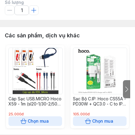
Số lượng
Các sản phẩm, dịch vụ khác
Cáp Sạc USB.MICRO Hoco
Sạc Bộ C.IP: Hoco CS55A -
X59 - 1m (sl20-1/30-2/50-
PD30W + QC3.0 - C to IP
3)
(SL 10-1/20-2/50-3)
25.000đ
105.000đ
Chọn mua
Chọn mua