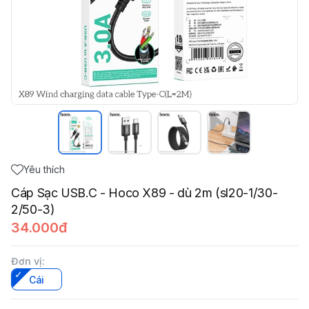
Yêu thích
Cáp Sạc USB.C - Hoco X89 - dù 2m (sl20-1/30-
2/50-3)
34.000đ
Đơn vị
:
Cái