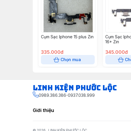
Cụm Sạc Iphone 15 plus Zin
Cụm Sạc Ipho
16+ Zin
335.000đ
345.000đ
Chọn mua
Ch
LINH KIỆN PHƯỚC LỘC
0989.386.386-0937.038.999
Giới thiệu
© 2026
LINH KIỆN PHƯỚC LỘC