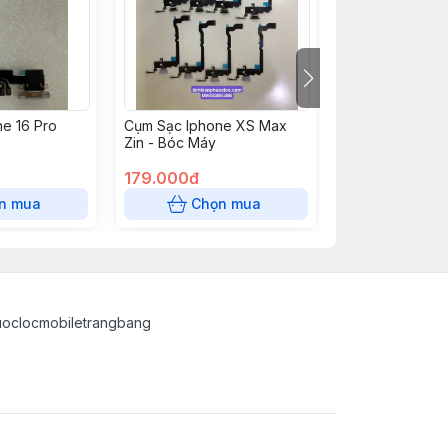
e 16 Pro
Cụm Sạc Iphone XS Max
Cụm Sạc Iphone
Zin - Bóc Máy
( Zin Bóc Máy )
179.000đ
535.000đ
n mua
Chọn mua
Chọn
uoclocmobiletrangbang