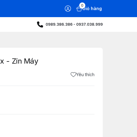
0
Giỏ hàng
0989.386.386 - 0937.038.999
x - Zin Máy
Yêu thích