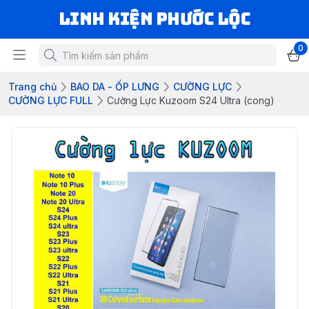
LINH KIỆN PHƯỚC LỘC
0
Trang chủ
BAO DA - ỐP LƯNG
CƯỜNG LỰC
CƯỜNG LỰC FULL
Cường Lực Kuzoom S24 Ultra (cong)