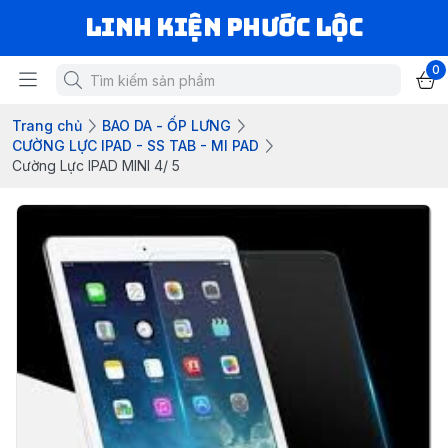
LINH KIỆN PHƯỚC LỘC
0
Trang chủ
BAO DA - ỐP LƯNG
CƯỜNG LỰC IPAD - SS TAB - MI PAD
Cường Lực IPAD MINI 4/ 5