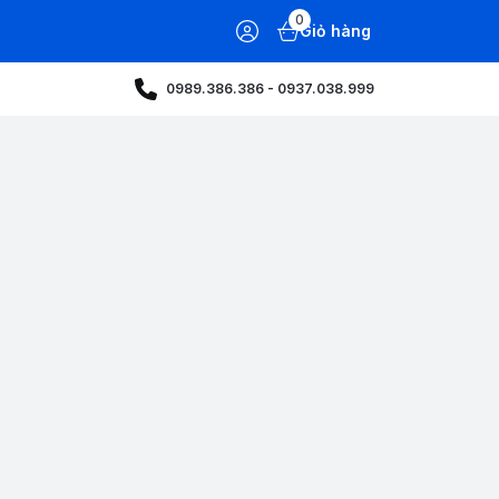
0
Giỏ hàng
0989.386.386 - 0937.038.999