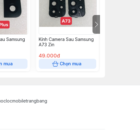
Sau Samsung
Kính Camera Sau Samsung
Kính Camera S
A73 Zin
A32 4G
49.000đ
35.000đ
n mua
Chọn mua
Chọn
uoclocmobiletrangbang