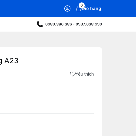
0
Giỏ hàng
0989.386.386 - 0937.038.999
g A23
Yêu thích