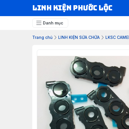
LINH KIỆN PHƯỚC LỘC
Danh mục
Trang chủ
LINH KIỆN SỬA CHỮA
LKSC CAME