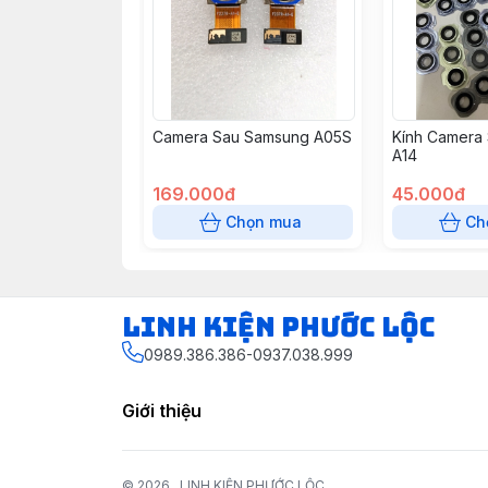
Camera Sau Samsung A05S
Kính Camera
A14
169.000đ
45.000đ
Chọn mua
Ch
LINH KIỆN PHƯỚC LỘC
0989.386.386-0937.038.999
Giới thiệu
© 2026
LINH KIỆN PHƯỚC LỘC