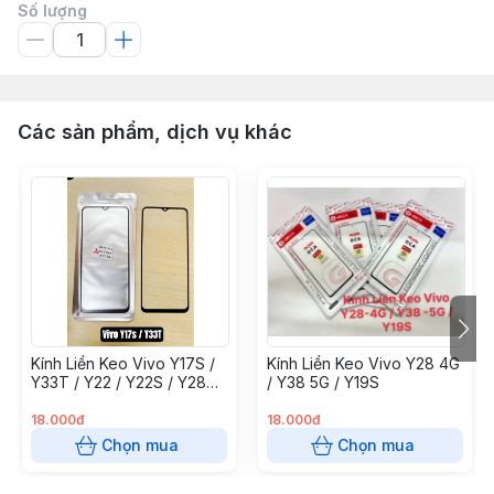
Số lượng
Các sản phẩm, dịch vụ khác
Kính Liền Keo Vivo Y17S /
Kính Liền Keo Vivo Y28 4G
Y33T / Y22 / Y22S / Y28
/ Y38 5G / Y19S
5G
18.000đ
18.000đ
Chọn mua
Chọn mua