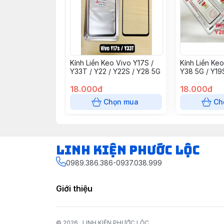
Kính Liền Keo Vivo Y17S /
Kính Liền Ke
Y33T / Y22 / Y22S / Y28 5G
Y38 5G / Y19
18.000đ
18.000đ
Chọn mua
Ch
LINH KIỆN PHƯỚC LỘC
0989.386.386-0937.038.999
Giới thiệu
© 2026
LINH KIỆN PHƯỚC LỘC