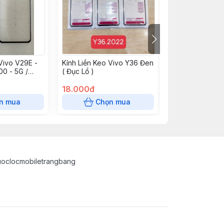
Vivo V29E -
Kính Liền Keo Vivo Y36 Đen
Kính Liền Keo V
00 - 5G /
( Đục Lổ )
Y02T / Y02 Uni 
30 Lite /
2023 / Y20 / Y2
T3 - 5G /
18.000đ
Y3S / Y1S / Y15S
18.000đ
V30SE / S18E
Y21 2021 / Y02S 
n mua
Chọn mua
Chọn
Y22S / Y22 Đen
uoclocmobiletrangbang