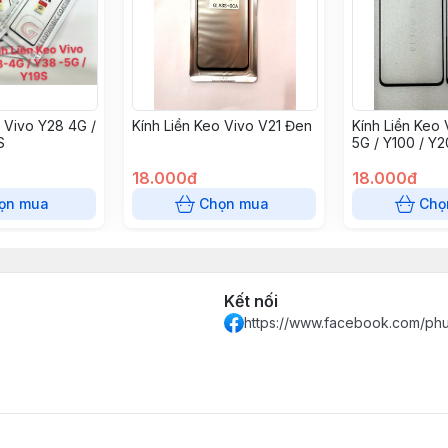
o Vivo Y28 4G /
Kính Liền Keo Vivo V21 Đen
Kính Liền Keo 
S
5G / Y100 / Y2
Y200E - 5G / V
18.000đ
1Q00Z9 - 5G / 
18.000đ
V40SE - 5G / 
ọn mua
Chọn mua
Chọ
Kết nối
https://www.facebook.com/ph