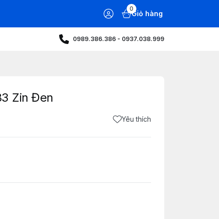
0
Giỏ hàng
0989.386.386 - 0937.038.999
83 Zin Đen
Yêu thích