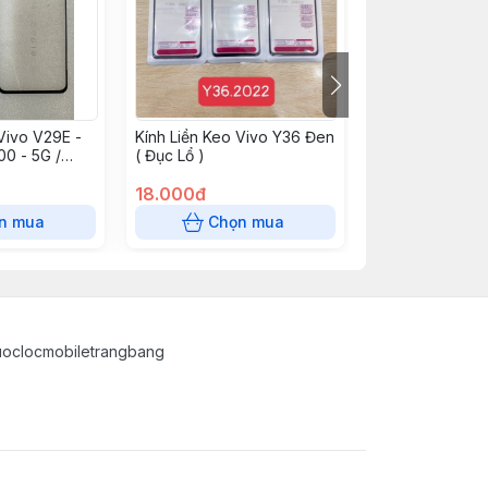
Vivo V29E -
Kính Liền Keo Vivo Y36 Đen
Kính Liền Keo V
00 - 5G /
( Đục Lổ )
Y02T / Y02 Uni 
30 Lite /
2023 / Y20 / Y2
T3 - 5G /
18.000đ
Y3S / Y1S / Y15S
18.000đ
V30SE / S18E
Y21 2021 / Y02S 
n mua
Chọn mua
Chọn
Y22S / Y22 Đen
uoclocmobiletrangbang