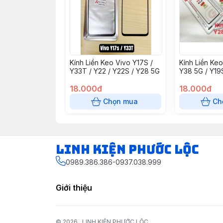
Kính Liền Keo Vivo Y17S /
Kính Liền Ke
Y33T / Y22 / Y22S / Y28 5G
Y38 5G / Y19
18.000đ
18.000đ
Chọn mua
Ch
LINH KIỆN PHƯỚC LỘC
0989.386.386-0937.038.999
Giới thiệu
© 2026
LINH KIỆN PHƯỚC LỘC