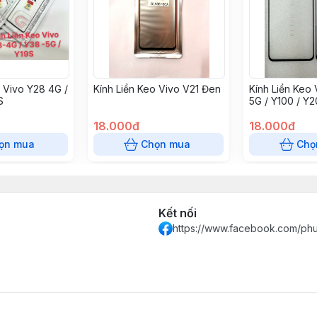
o Vivo Y28 4G /
Kính Liền Keo Vivo V21 Đen
Kính Liền Keo 
S
5G / Y100 / Y2
Y200E - 5G / V
18.000đ
1Q00Z9 - 5G / 
18.000đ
V40SE - 5G / 
ọn mua
Chọn mua
Chọ
Kết nối
https://www.facebook.com/ph