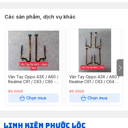
Các sản phẩm, dịch vụ khác
Vân Tay Oppo A3X / A60 /
Vân Tay Oppo A3X / A60 /
Realme C61 / C63 / C65 -
Realme C61 / C63 / C64 -
Xanh Rêu
Tím
89.000đ
89.000đ
Chọn mua
Chọn mua
LINH KIỆN PHƯỚC LỘC