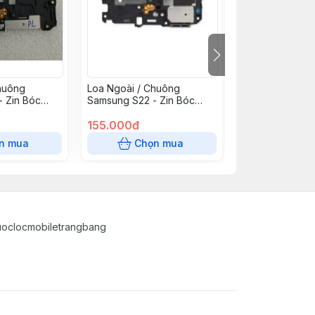
huông
Loa Ngoài / Chuông
Chuông Oppo R
 Zin Bóc
Samsung S22 - Zin Bóc
Zin
Máy
155.000đ
48.000đ
n mua
Chọn mua
Chọn
uoclocmobiletrangbang