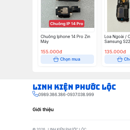
Chuông Iphone 14 Pro Zin
Loa Ngoài / 
Máy
Samsung S22 
Bóc Máy + 3
155.000đ
135.000đ
Chọn mua
Ch
LINH KIỆN PHƯỚC LỘC
0989.386.386-0937.038.999
Giới thiệu
© 2026
LINH KIỆN PHƯỚC LỘC