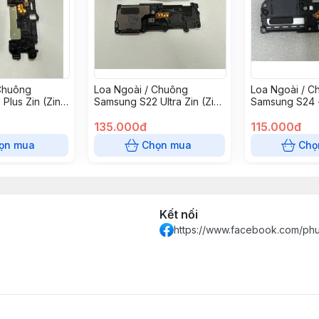
Chuông
Loa Ngoài / Chuông
Loa Ngoài / C
Plus Zin (Zin
Samsung S22 Ultra Zin (Zin
Samsung S24 -
0k)
Bóc Máy +45k)
Máy
135.000đ
115.000đ
ọn mua
Chọn mua
Chọ
Kết nối
https://www.facebook.com/ph