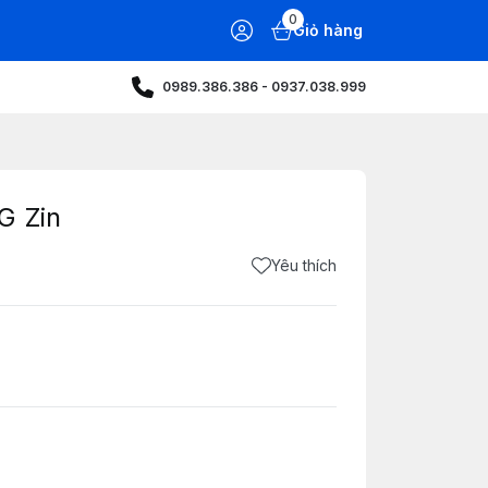
0
Giỏ hàng
0989.386.386 - 0937.038.999
G Zin
Yêu thích