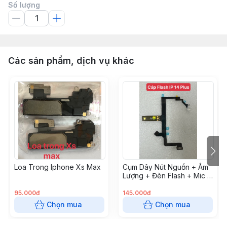
Số lượng
Các sản phẩm, dịch vụ khác
Loa Trong Iphone Xs Max
Cụm Dây Nút Nguồn + Âm
Lượng + Đèn Flash + Mic (
cáp on/off - flex)- Iphone
14 Plus
95.000đ
145.000đ
Chọn mua
Chọn mua