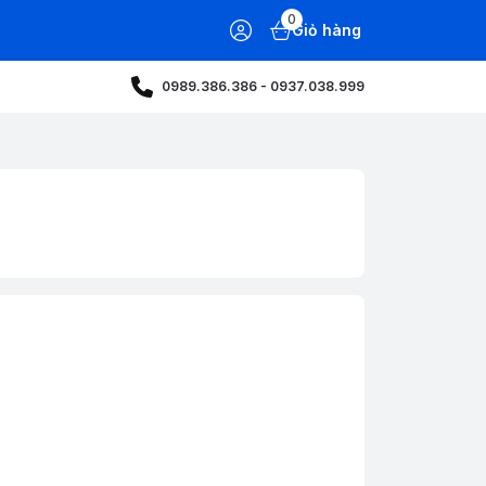
0
Giỏ hàng
0989.386.386 - 0937.038.999