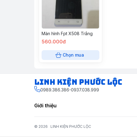
Màn hình Fpt X508 Trắng
560.000đ
Chọn mua
LINH KIỆN PHƯỚC LỘC
0989.386.386-0937.038.999
Giới thiệu
© 2026
LINH KIỆN PHƯỚC LỘC