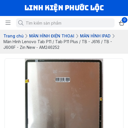
LINH KIỆN PHƯỚC LỘC
0
Trang chủ
MÀN HÌNH ĐIỆN THOẠI
MÀN HÌNH IPAD
Màn Hình Lenovo Tab P11 / Tab P11 Plus / TB - J616 / TB -
J606F - Zin New - AM246252