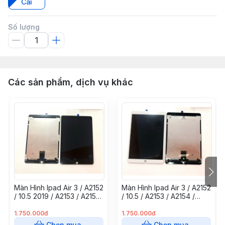
Cái
Số lượng
Các sản phẩm, dịch vụ khác
Màn Hình Ipad Air 3 / A2152
Màn Hình Ipad Air 3 / A2152
/ 10.5 2019 / A2153 / A2154
/ 10.5 / A2153 / A2154 /
/ A2123 Zin New Đen
A2123 2019 Zin New Trắng
1.750.000đ
1.750.000đ
Chọn mua
Chọn mua