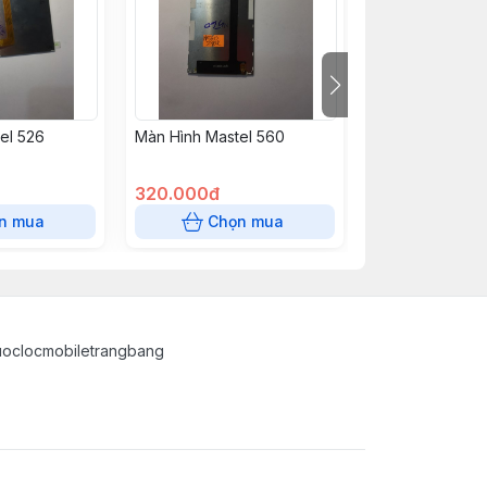
el 526
Màn Hình Mastel 560
Màn Hình Maste
740
320.000đ
380.000đ
n mua
Chọn mua
Chọn
uoclocmobiletrangbang