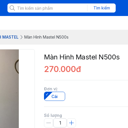
Tìm kiếm
H MASTEL
Màn Hình Mastel N500s
Màn Hình Mastel N500s
270.000đ
Đơn vị
:
Cái
Số lượng