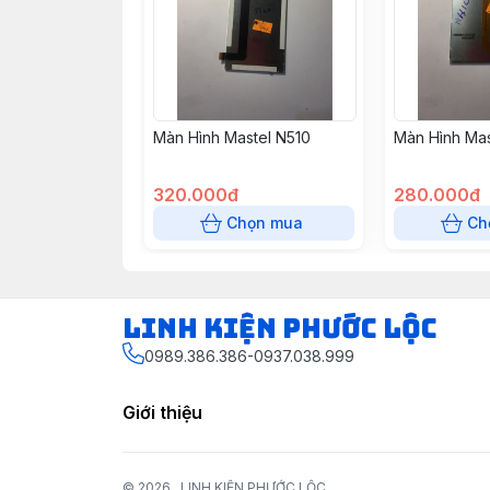
Màn Hình Mastel N510
Màn Hình Mas
320.000đ
280.000đ
Chọn mua
Ch
LINH KIỆN PHƯỚC LỘC
0989.386.386-0937.038.999
Giới thiệu
© 2026
LINH KIỆN PHƯỚC LỘC