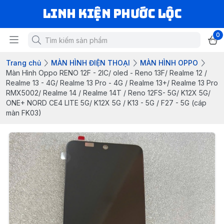
LINH KIỆN PHƯỚC LỘC
0
Trang chủ
MÀN HÌNH ĐIỆN THOẠI
MÀN HÌNH OPPO
Màn Hình Oppo RENO 12F - 2IC/ oled - Reno 13F/ Realme 12 /
Realme 13 - 4G/ Realme 13 Pro - 4G / Realme 13+/ Realme 13 Pro
RMX5002/ Realme 14 / Realme 14T / Reno 12FS- 5G/ K12X 5G/
ONE+ NORD CE4 LITE 5G/ K12X 5G / K13 - 5G / F27 - 5G (cáp
màn FK03)