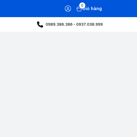
0
Giỏ hàng
0989.386.386 - 0937.038.999