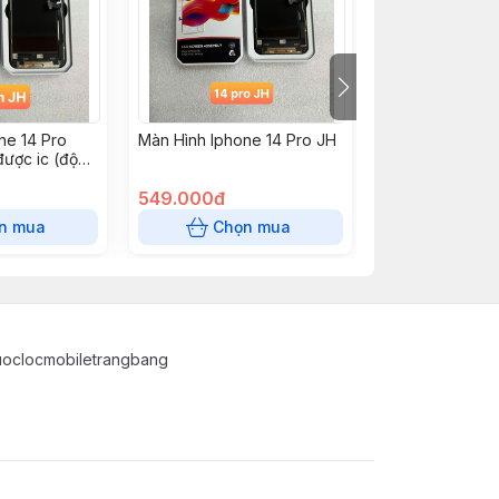
ne 14 Pro
Màn Hình Iphone 14 Pro JH
Màn Hình Iphon
được ic (độ
00+ giá
549.000đ
485.000đ
n mua
Chọn mua
Chọn
uoclocmobiletrangbang