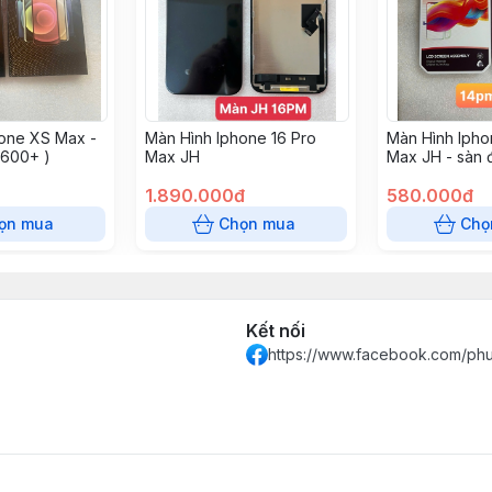
one XS Max -
Màn Hình Iphone 16 Pro
Màn Hình Ipho
 600+ )
Max JH
Max JH - sàn 
sáng 600+) (7
1.890.000đ
+150k)
580.000đ
ọn mua
Chọn mua
Chọ
Kết nối
https://www.facebook.com/ph