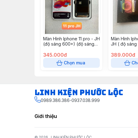
Màn Hình Iphone 11 pro - JH
Màn Hình Iph
(độ sáng 600+) (độ sáng
JH ( độ sáng
700+ thêm 90k)
345.000đ
389.000đ
Chọn mua
Ch
LINH KIỆN PHƯỚC LỘC
0989.386.386-0937.038.999
Giới thiệu
© 2026
LINH KIỆN PHƯỚC LỘC