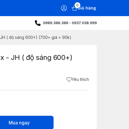
0
Giỏ hàng
0989.386.386 - 0937.038.999
 JH ( độ sáng 600+) (700+ giá + 90k)
x - JH ( độ sáng 600+)
Yêu thích
Mua ngay