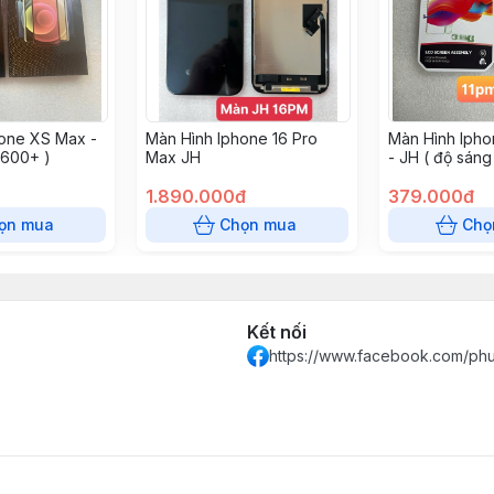
one XS Max -
Màn Hình Iphone 16 Pro
Màn Hình Ipho
 600+ )
Max JH
- JH ( độ sán
(700+ giá + 9
1.890.000đ
379.000đ
ọn mua
Chọn mua
Chọ
Kết nối
https://www.facebook.com/ph