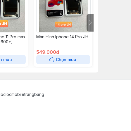
ne 11 Pro max
Màn Hình Iphone 14 Pro JH
Màn Hình Iphon
g 600+)
0k)
549.000đ
485.000đ
n mua
Chọn mua
Chọn
uoclocmobiletrangbang