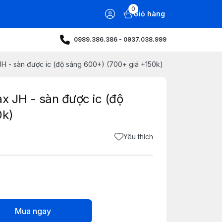
0
Giỏ hàng
0989.386.386 - 0937.038.999
H - sàn được ic (độ sáng 600+) (700+ giá +150k)
x JH - sàn được ic (độ
0k)
Yêu thích
Mua ngay