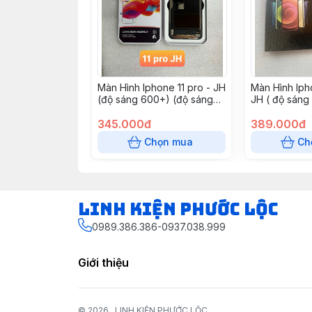
Màn Hình Iphone 11 pro - JH
Màn Hình Iph
(độ sáng 600+) (độ sáng
JH ( độ sáng
700+ thêm 90k)
345.000đ
389.000đ
Chọn mua
Ch
LINH KIỆN PHƯỚC LỘC
0989.386.386-0937.038.999
Giới thiệu
© 2026
LINH KIỆN PHƯỚC LỘC