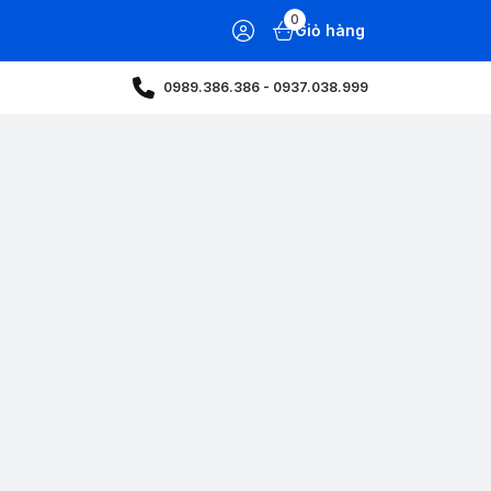
0
Giỏ hàng
0989.386.386 - 0937.038.999