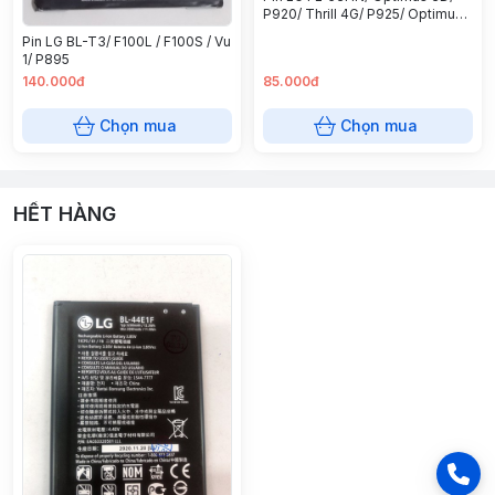
P920/ Thrill 4G/ P925/ Optimus
2X/ P990
Pin LG BL-T3/ F100L / F100S / Vu
1/ P895
140.000đ
85.000đ
Chọn mua
Chọn mua
HẾT HÀNG