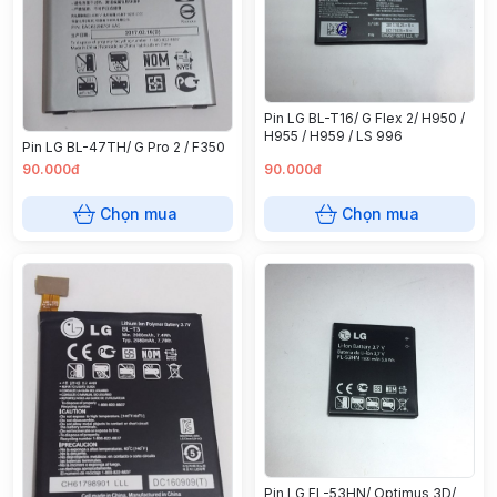
Pin LG BL-T16/ G Flex 2/ H950 /
H955 / H959 / LS 996
Pin LG BL-47TH/ G Pro 2 / F350
90.000đ
90.000đ
Chọn mua
Chọn mua
Pin LG FL-53HN/ Optimus 3D/