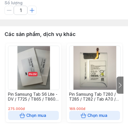
Số lượng
Các sản phẩm, dịch vụ khác
Pin Samsung Tab S6 Lite -
Pin Samsung Tab T280 /
DV / T725 / T865 / T860 /
T285 / T282 / Tab A7.0 /
P615 / P610 ( EB-
EB - BT280ABE -
BT725ABU - 7300mAh )
4000mAh
275.000đ
169.000đ
Chọn mua
Chọn mua