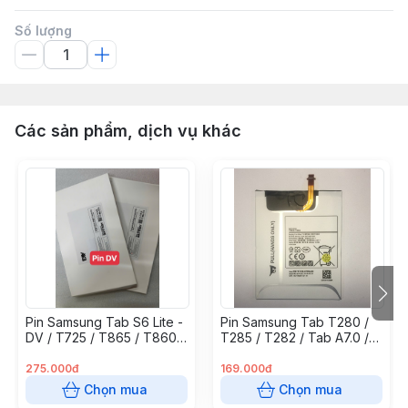
Số lượng
Các sản phẩm, dịch vụ khác
Pin Samsung Tab S6 Lite -
Pin Samsung Tab T280 /
DV / T725 / T865 / T860 /
T285 / T282 / Tab A7.0 /
P615 / P610 ( EB-
EB - BT280ABE -
BT725ABU - 7300mAh )
4000mAh
275.000đ
169.000đ
Chọn mua
Chọn mua