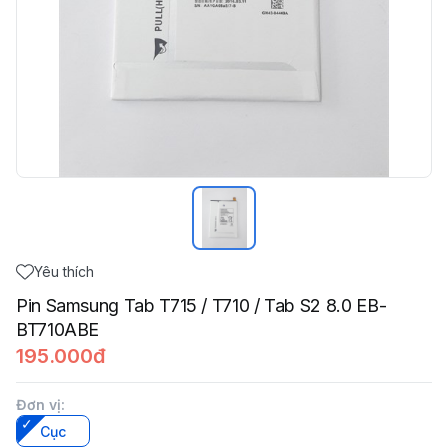
Yêu thích
Pin Samsung Tab T715 / T710 / Tab S2 8.0 EB-
BT710ABE
195.000đ
Đơn vị
:
Cục