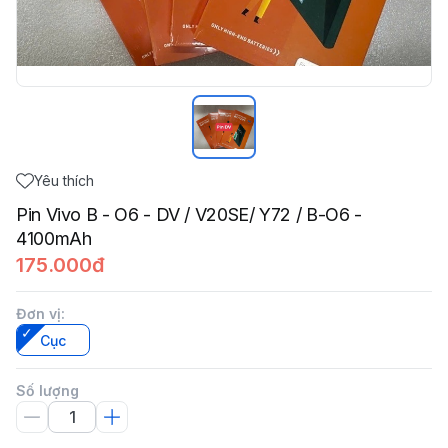
Yêu thích
Pin Vivo B - O6 - DV / V20SE/ Y72 / B-O6 -
4100mAh
175.000đ
Đơn vị
:
Cục
Số lượng