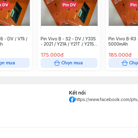
8 - DV / V11i /
Pin Vivo B - S2 - DV / Y33S
Pin Vivo B-R3 
Ah
- 2021 / Y21A / Y21T / Y21S -
5000mAh
5000mAh
175.000đ
185.000đ
ọn mua
Chọn mua
Chọ
Kết nối
https://www.facebook.com/ph