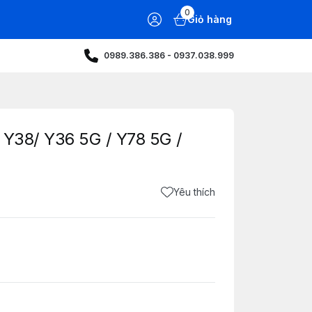
0
Giỏ hàng
0989.386.386 - 0937.038.999
/ Y38/ Y36 5G / Y78 5G /
Yêu thích