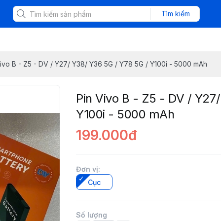
Tìm kiếm
ivo B - Z5 - DV / Y27/ Y38/ Y36 5G / Y78 5G / Y100i - 5000 mAh
Pin Vivo B - Z5 - DV / Y27
Y100i - 5000 mAh
199.000đ
Đơn vị
:
Cục
Số lượng