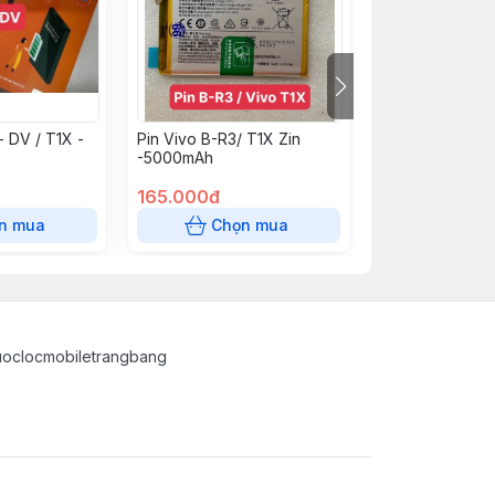
- DV / T1X -
Pin Vivo B-R3/ T1X Zin
Pin Vivo B - K6 
-5000mAh
V19 Neo Zin -
165.000đ
169.000đ
n mua
Chọn mua
Chọn
uoclocmobiletrangbang