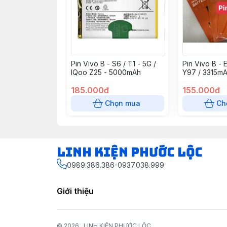
Pin Vivo B - S6 / T1 - 5G /
Pin Vivo B - E
IQoo Z25 - 5000mAh
Y97 / 3315m
185.000đ
155.000đ
Chọn mua
Ch
LINH KIỆN PHƯỚC LỘC
0989.386.386-0937.038.999
Giới thiệu
© 2026
LINH KIỆN PHƯỚC LỘC