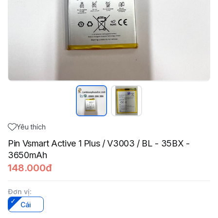
Yêu thích
Pin Vsmart Active 1 Plus / V3003 / BL - 35BX -
3650mAh
148.000đ
Đơn vị
:
Cái