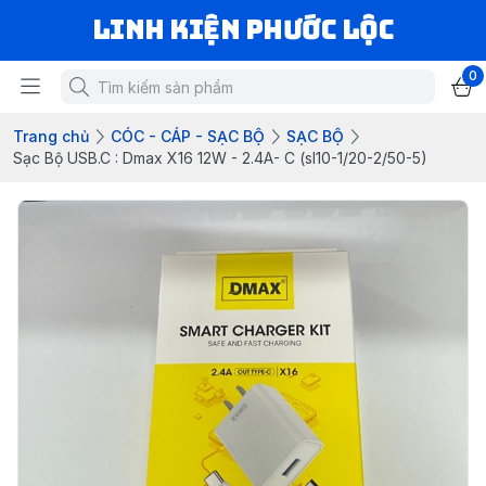
LINH KIỆN PHƯỚC LỘC
0
Trang chủ
CÓC - CÁP - SẠC BỘ
SẠC BỘ
Sạc Bộ USB.C : Dmax X16 12W - 2.4A- C (sl10-1/20-2/50-5)