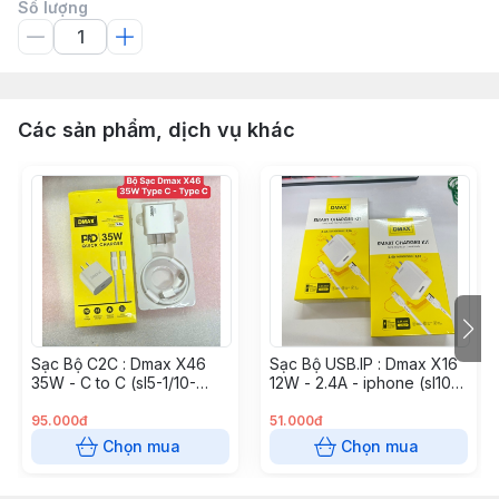
Số lượng
Các sản phẩm, dịch vụ khác
Sạc Bộ C2C : Dmax X46
Sạc Bộ USB.IP : Dmax X16
35W - C to C (sl5-1/10-
12W - 2.4A - iphone (sl10-
2/20-5)
1/20-2/50-5)
95.000đ
51.000đ
Chọn mua
Chọn mua