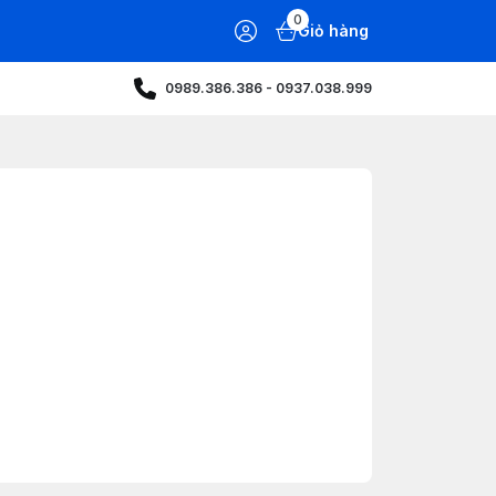
0
Giỏ hàng
0989.386.386 - 0937.038.999