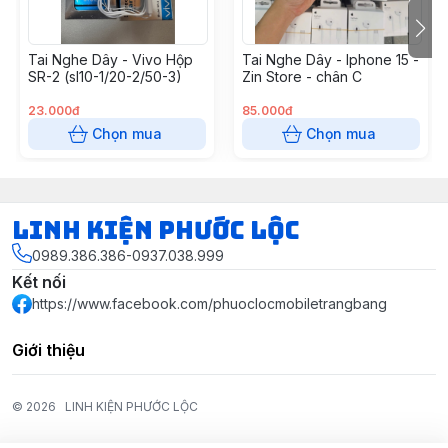
Tai Nghe Dây - Vivo Hộp
Tai Nghe Dây - Iphone 15 -
SR-2 (sl10-1/20-2/50-3)
Zin Store - chân C
23.000đ
85.000đ
Chọn mua
Chọn mua
LINH KIỆN PHƯỚC LỘC
0989.386.386-0937.038.999
Kết nối
https://www.facebook.com/phuoclocmobiletrangbang
Giới thiệu
© 2026
LINH KIỆN PHƯỚC LỘC