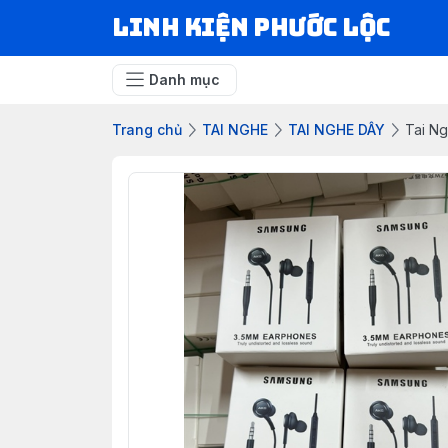
LINH KIỆN PHƯỚC LỘC
Danh mục
Trang chủ
TAI NGHE
TAI NGHE DÂY
Tai Ng