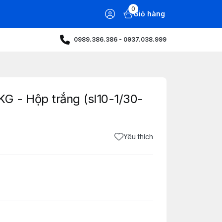
0
Giỏ hàng
0989.386.386 - 0937.038.999
G - Hộp trắng (sl10-1/30-
Yêu thích