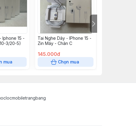
 Iphone 15 -
Tai Nghe Dây - IPhone 15 -
Tai Nghe Dây -
l10-3/20-5)
Zin Máy - Chân C
- Chân C (sl5-1
3/50-5)
145.000đ
45.000đ
n mua
Chọn mua
Chọn
uoclocmobiletrangbang