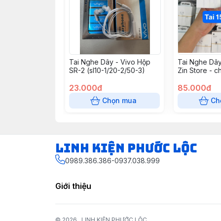
Tai Nghe Dây - Vivo Hộp
Tai Nghe Dây
SR-2 (sl10-1/20-2/50-3)
Zin Store - c
23.000đ
85.000đ
Chọn mua
Ch
LINH KIỆN PHƯỚC LỘC
0989.386.386-0937.038.999
Giới thiệu
© 2026
LINH KIỆN PHƯỚC LỘC