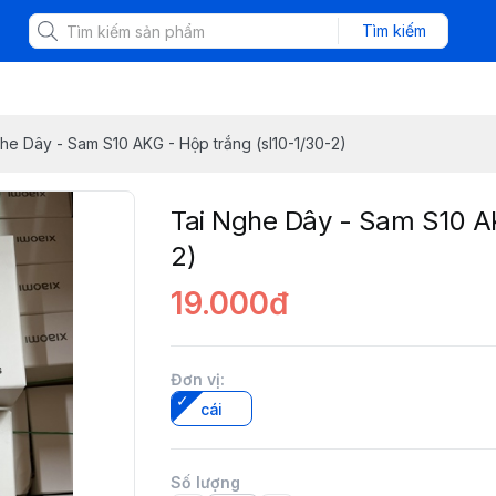
Tìm kiếm
he Dây - Sam S10 AKG - Hộp trắng (sl10-1/30-2)
Tai Nghe Dây - Sam S10 AK
2)
19.000đ
Đơn vị
:
cái
Số lượng