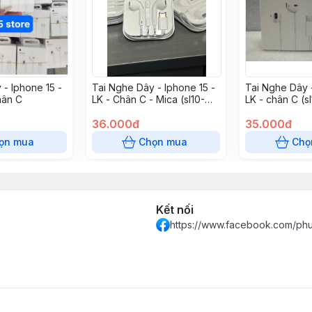
 - Iphone 15 -
Tai Nghe Dây - Iphone 15 -
Tai Nghe Dây -
hân C
LK - Chân C - Mica (sl10-
LK - chân C (s
2/20-5)
36.000đ
35.000đ
ọn mua
Chọn mua
Chọ
Kết nối
https://www.facebook.com/ph