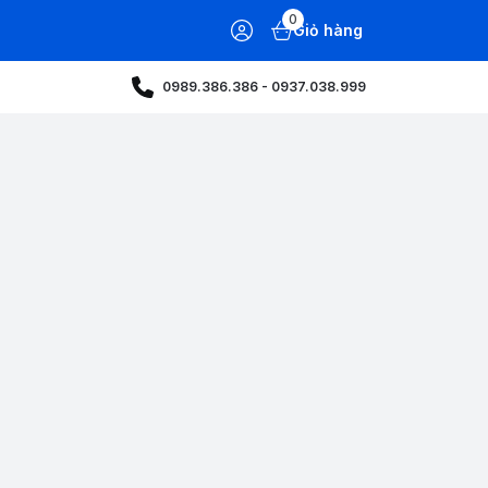
0
Giỏ hàng
0989.386.386 - 0937.038.999