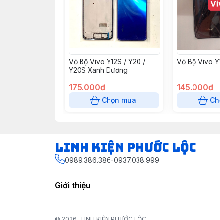
Vỏ Bộ Vivo Y12S / Y20 /
Vỏ Bộ Vivo Y
Y20S Xanh Dương
175.000đ
145.000đ
Chọn mua
Ch
LINH KIỆN PHƯỚC LỘC
0989.386.386-0937.038.999
Giới thiệu
© 2026
LINH KIỆN PHƯỚC LỘC