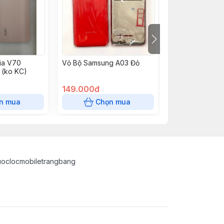
ia V70
Vỏ Bộ Samsung A03 Đỏ
Lưng Samsung 
 (ko KC)
Ultra Zin + KC -
hãng ko kc 220
149.000đ
120.000đ
n mua
Chọn mua
Chọn
uoclocmobiletrangbang