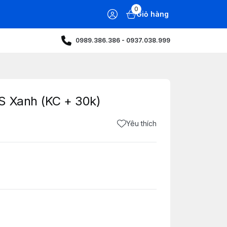
0
Giỏ hàng
0989.386.386 - 0937.038.999
S Xanh (KC + 30k)
Yêu thích