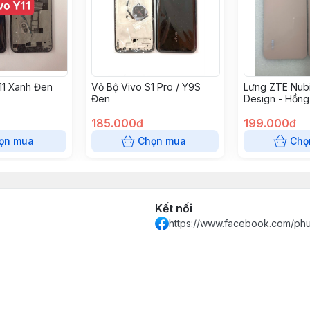
11 Xanh Đen
Vỏ Bộ Vivo S1 Pro / Y9S
Lưng ZTE Nub
Đen
Design - Hồng
185.000đ
199.000đ
ọn mua
Chọn mua
Chọ
Kết nối
https://www.facebook.com/ph