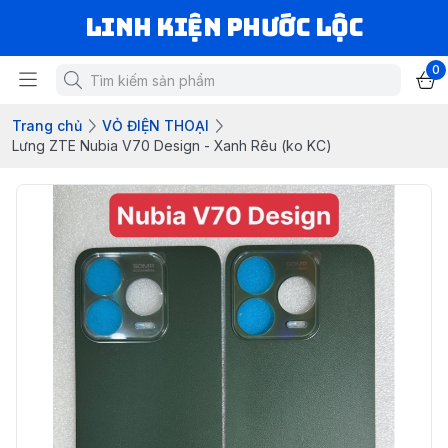
LINH KIỆN PHƯỚC LỘC
0
Trang chủ
VỎ ĐIỆN THOẠI
Lưng ZTE Nubia V70 Design - Xanh Rêu (ko KC)