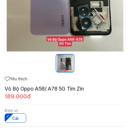
Yêu thích
Vỏ Bộ Oppo A58/ A78 5G Tím Zin
189.000đ
Đơn vị
:
Cái