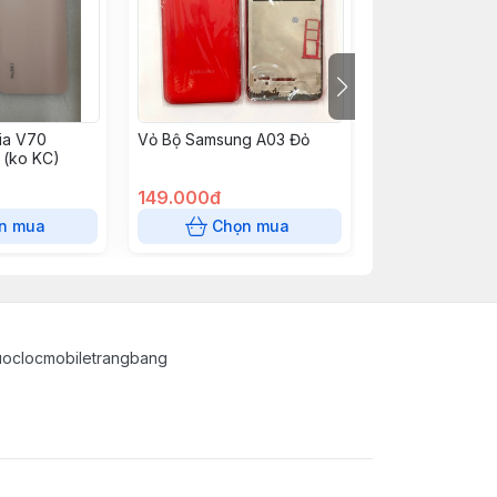
ia V70
Vỏ Bộ Samsung A03 Đỏ
Lưng Samsung 
 (ko KC)
Ultra Zin + KC -
hãng ko kc 220
149.000đ
120.000đ
n mua
Chọn mua
Chọn
uoclocmobiletrangbang