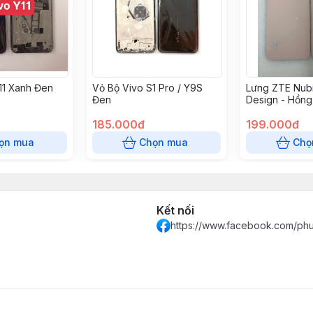
11 Xanh Đen
Vỏ Bộ Vivo S1 Pro / Y9S
Lưng ZTE Nub
Đen
Design - Hồng
185.000đ
199.000đ
ọn mua
Chọn mua
Chọ
Kết nối
https://www.facebook.com/ph