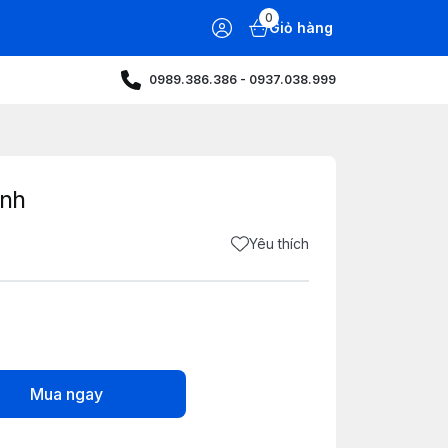
0
Giỏ hàng
0989.386.386 - 0937.038.999
anh
Yêu thích
Mua ngay