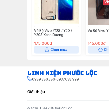
Vỏ Bộ Vivo Y12S / Y20 /
Vỏ Bộ Vivo Y
Y20S Xanh Dương
175.000đ
145.000đ
Chọn mua
Ch
LINH KIỆN PHƯỚC LỘC
0989.386.386-0937.038.999
Giới thiệu
© 2026
LINH KIỆN PHƯỚC LỘC