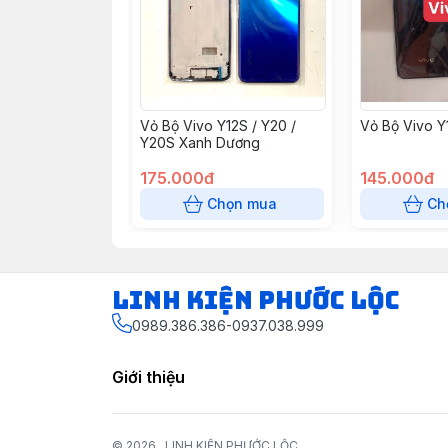
Vỏ Bộ Vivo Y12S / Y20 /
Vỏ Bộ Vivo Y
Y20S Xanh Dương
175.000đ
145.000đ
Chọn mua
Ch
LINH KIỆN PHƯỚC LỘC
0989.386.386-0937.038.999
Giới thiệu
© 2026
LINH KIỆN PHƯỚC LỘC