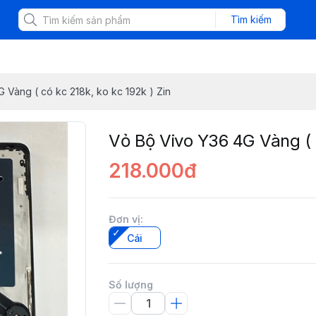
Tìm kiếm
 Vàng ( có kc 218k, ko kc 192k ) Zin
Vỏ Bộ Vivo Y36 4G Vàng ( c
218.000đ
Đơn vị
:
Cái
Số lượng