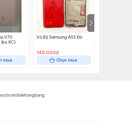
ia V70
Vỏ Bộ Samsung A03 Đỏ
Lưng Samsung 
 (ko KC)
Ultra Zin + KC -
hãng ko kc 220
149.000đ
120.000đ
n mua
Chọn mua
Chọn
uoclocmobiletrangbang