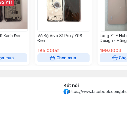
11 Xanh Đen
Vỏ Bộ Vivo S1 Pro / Y9S
Lưng ZTE Nub
Đen
Design - Hồng
185.000đ
199.000đ
ọn mua
Chọn mua
Chọ
Kết nối
https://www.facebook.com/ph