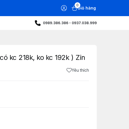
0
Giỏ hàng
0989.386.386 - 0937.038.999
ó kc 218k, ko kc 192k ) Zin
Yêu thích