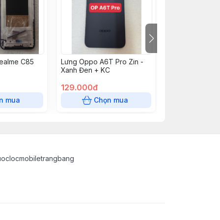
ealme C85
Lưng Oppo A6T Pro Zin -
Lưng Oppo A6T 
Xanh Đen + KC
Vàng + KC
129.000đ
129.000đ
n mua
Chọn mua
Chọn
uoclocmobiletrangbang