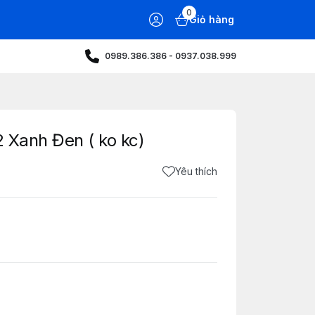
0
Giỏ hàng
0989.386.386 - 0937.038.999
Xanh Đen ( ko kc)
Yêu thích