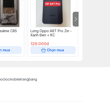
ealme C85
Lưng Oppo A6T Pro Zin -
Lưng Oppo A6T 
Xanh Đen + KC
Vàng + KC
129.000đ
129.000đ
n mua
Chọn mua
Chọn
uoclocmobiletrangbang