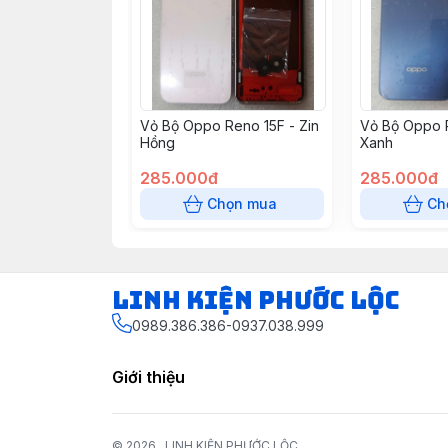
Vỏ Bộ Oppo Reno 15F - Zin
Vỏ Bộ Oppo R
Hồng
Xanh
285.000đ
285.000đ
Chọn mua
Ch
LINH KIỆN PHƯỚC LỘC
0989.386.386-0937.038.999
Giới thiệu
© 2026
LINH KIỆN PHƯỚC LỘC