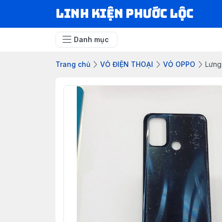
LINH KIỆN PHƯỚC LỘC
Danh mục
Trang chủ
VỎ ĐIỆN THOẠI
VỎ OPPO
Lưng