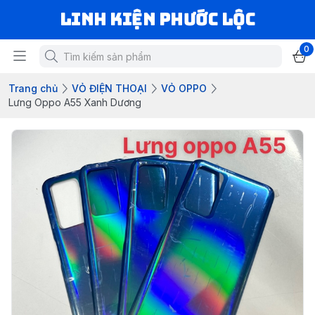
LINH KIỆN PHƯỚC LỘC
0
Trang chủ
VỎ ĐIỆN THOẠI
VỎ OPPO
Lưng Oppo A55 Xanh Dương