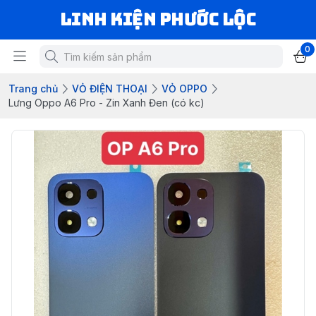
LINH KIỆN PHƯỚC LỘC
0
Trang chủ
VỎ ĐIỆN THOẠI
VỎ OPPO
Lưng Oppo A6 Pro - Zin Xanh Đen (có kc)