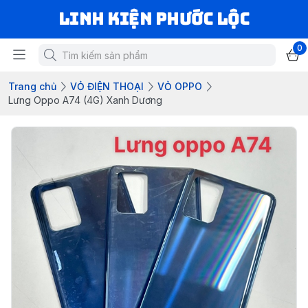
LINH KIỆN PHƯỚC LỘC
0
Trang chủ
VỎ ĐIỆN THOẠI
VỎ OPPO
Lưng Oppo A74 (4G) Xanh Dương