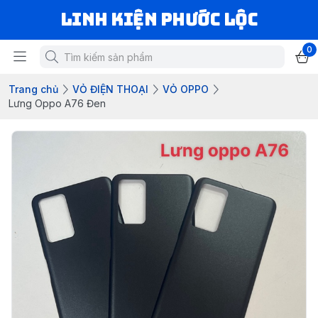
LINH KIỆN PHƯỚC LỘC
0
Trang chủ
VỎ ĐIỆN THOẠI
VỎ OPPO
Lưng Oppo A76 Đen