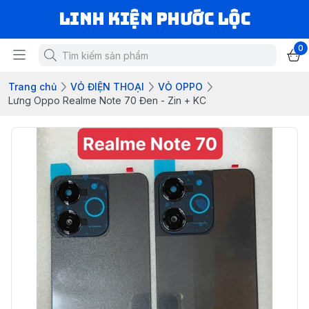
LINH KIỆN PHƯỚC LỘC
0
Trang chủ
VỎ ĐIỆN THOẠI
VỎ OPPO
Lưng Oppo Realme Note 70 Đen - Zin + KC