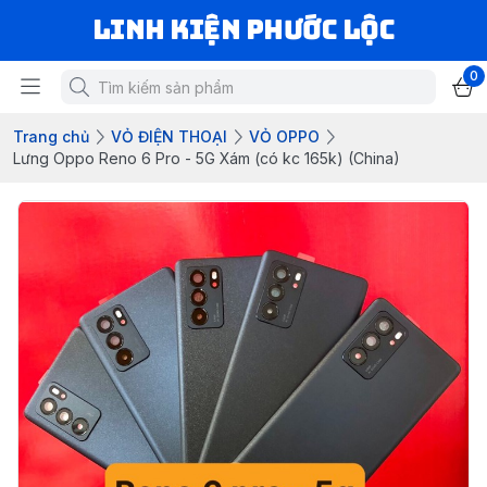
LINH KIỆN PHƯỚC LỘC
0
Trang chủ
VỎ ĐIỆN THOẠI
VỎ OPPO
Lưng Oppo Reno 6 Pro - 5G Xám (có kc 165k) (China)